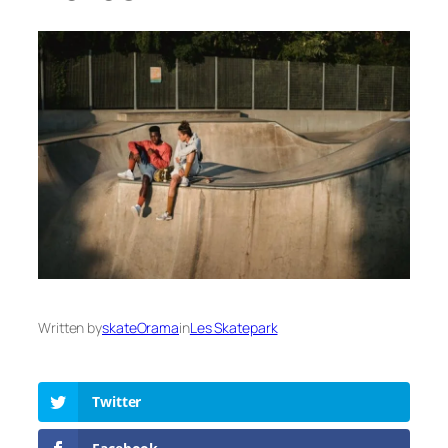
Written by
skateOrama
in
Les Skatepark
Twitter