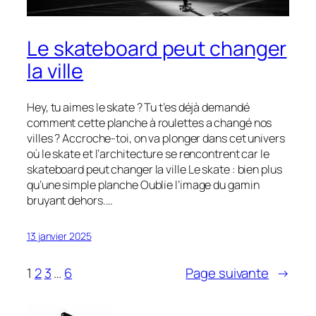
Le skateboard peut changer
la ville
Hey, tu aimes le skate ? Tu t’es déjà demandé
comment cette planche à roulettes a changé nos
villes ? Accroche-toi, on va plonger dans cet univers
où le skate et l’architecture se rencontrent car le
skateboard peut changer la ville Le skate : bien plus
qu’une simple planche Oublie l’image du gamin
bruyant dehors.…
13 janvier 2025
1
2
3
…
6
Page suivante
→