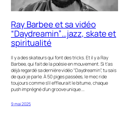
Ray Barbee et sa vidéo
“Daydreamin”…jazz, skate et
spiritualité
Il y a des skateurs qui font des tricks. Et il y a Ray
Barbee, qui fait de la poésie en mouvement. Si t’as
déjà regardé sa dernière vidéo “Daydreamin”, tu sais
de quoi je parle. À 50 piges passées, le mec ride
toujours comme s’il effleurait le bitume, chaque
push imprégné d’un groove unique.…
9 mai 2025