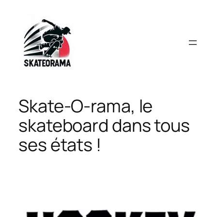
Aller
au
contenu
Skate-O-rama, le
skateboard dans tous
ses états !