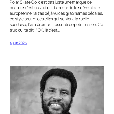
Polar Skate Co, c’est pas juste une marque de
boards : c’est un vrai cri du cœur de la scène skate
européenne. Si t’as déjà vu ces graphismes décalés,
ce style brut et ces clips qui sentent la ruelle
suédoise, t’as sûrement ressenti ce petit frisson. Ce
truc qui te dit : “OK, là c’est…
4 juin 2025